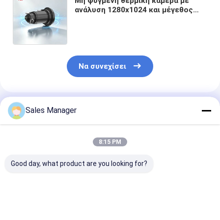
Μη ψυγμένη θερμική κάμερα με
ανάλυση 1280x1024 και μέγεθος
pixel 12μm για λειτουργία χωρίς
κλείστρα στην ασφάλεια και την
παρακολούθηση
Να συνεχίσει
Συνιστώμενα Προϊόντα
Sales Manager
8:15 PM
Good day, what product are you looking for?
640x512 Ανάλυση
Μη της εισβολής
Ψυχόμενος θε
12μm Μέγεθος
υπέρυθρος πυρήνας
πυρήνας κάμε