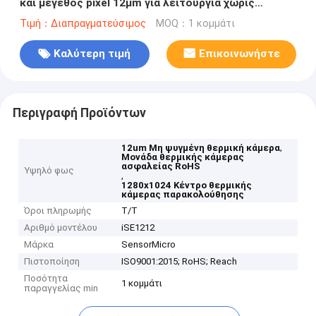
και μέγεθος pixel 12μm για λειτουργία χωρίς
κλείστρα στην ασφάλεια και την παρακολούθηση
Τιμή：Διαπραγματεύσιμος
MOQ：1 κομμάτι
Καλύτερη τιμή
Επικοινωνήστε
Περιγραφή Προϊόντων
,
12um Μη ψυγμένη θερμική κάμερα
Μονάδα θερμικής κάμερας
ασφαλείας RoHS
Υψηλό φως
,
1280x1024 Κέντρο θερμικής
κάμερας παρακολούθησης
Όροι πληρωμής
T/T
Αριθμό μοντέλου
iSE1212
Μάρκα
SensorMicro
Πιστοποίηση
ISO9001:2015; RoHS; Reach
Ποσότητα
1 κομμάτι
παραγγελίας min