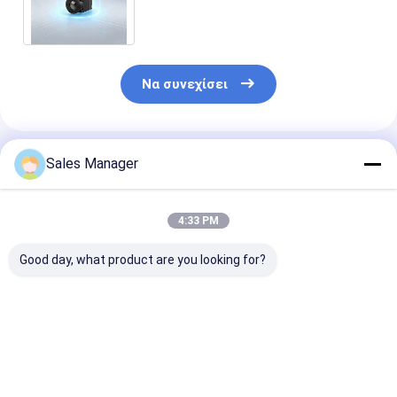
θερμική απεικόνιση
Να συνεχίσει
Συνιστώμενα Προϊόντα
Sales Manager
4:33 PM
Good day, what product are you looking for?
Μονάδα θερμικής
640×512 Ανάλυση
Μη ψυχρή μον
απεικόνισης με
12μm Μέγεθος
θερμικής
ανάλυση 640x512 με
Pixels ≤25mK NETD
απεικόνισης 
εξαιρετικά χαμηλή
Θερμική κάμερα
ανάλυση 640x
κατανάλωση
Μονάδα LWIR
12μm Pixel Pix
Καλύτερη τιμή
Καλύτερη τιμή
Καλύτερη 