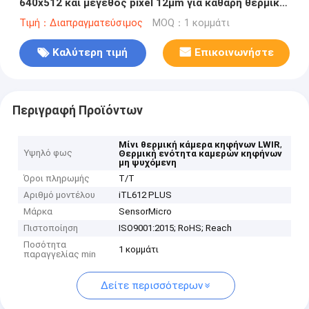
640x512 και μέγεθος pixel 12μm για καθαρή θερμική
απεικόνιση
Τιμή：Διαπραγματεύσιμος
MOQ：1 κομμάτι
Καλύτερη τιμή
Επικοινωνήστε
Περιγραφή Προϊόντων
,
Μίνι θερμική κάμερα κηφήνων LWIR
Υψηλό φως
Θερμική ενότητα καμερών κηφήνων
μη ψυχόμενη
Όροι πληρωμής
T/T
Αριθμό μοντέλου
iTL612 PLUS
Μάρκα
SensorMicro
Πιστοποίηση
ISO9001:2015; RoHS; Reach
Ποσότητα
1 κομμάτι
παραγγελίας min
Δείτε περισσότερων