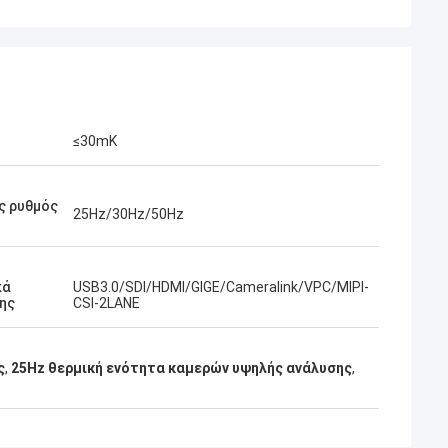
≤30mK
ς ρυθμός
25Hz/30Hz/50Hz
κά
USB3.0/SDI/HDMI/GIGE/Cameralink/VPC/MIPI-
ης
CSI-2LANE
ς
,
25Hz θερμική ενότητα καμερών υψηλής ανάλυσης
,