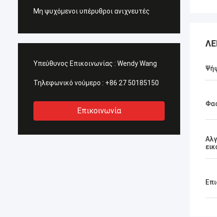
Μη ψυχόμενοι υπέρυθροι ανιχνευτές
ΛΕ
Υπεύθυνος Επικοινωνίας :
Wendy Wang
Ψή
Τηλεφωνικό νούμερο :
+86 27 50185150
Φασ
Επικοινωνία
Αλγ
εικ
Επι