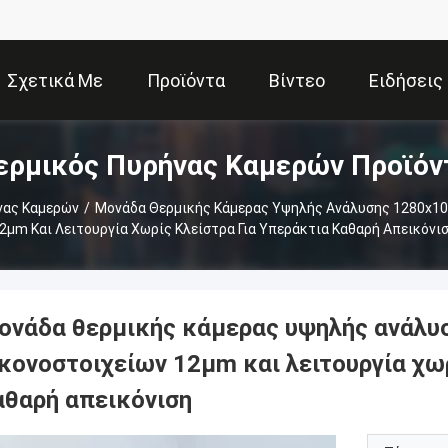
Σχετικά Με
Προϊόντα
Βίντεο
Ειδήσεις
ερμικός Πυρήνας Καμερών Προϊόν
Εμάς
νας Καμερών
/
Μονάδα Θερμικής Κάμερας Υψηλής Ανάλυσης 1280x10
2μm Και Λειτουργία Χωρίς Κλείστρα Για Υπεράκτια Καθαρή Απεικόνι
ονάδα θερμικής κάμερας υψηλής ανάλυ
ικονοστοιχείων 12μm και λειτουργία χω
αθαρή απεικόνιση