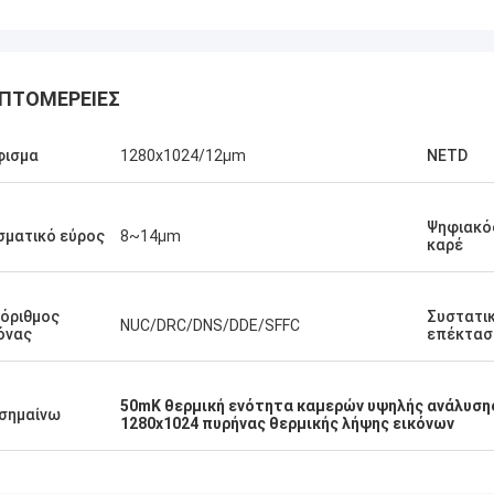
ΠΤΟΜΈΡΕΙΕΣ
φισμα
1280x1024/12μm
NETD
Ψηφιακό
ματικό εύρος
8~14μm
καρέ
όριθμος
Συστατι
NUC/DRC/DNS/DDE/SFFC
όνας
επέκτασ
50mK θερμική ενότητα καμερών υψηλής ανάλυση
σημαίνω
1280x1024 πυρήνας θερμικής λήψης εικόνων