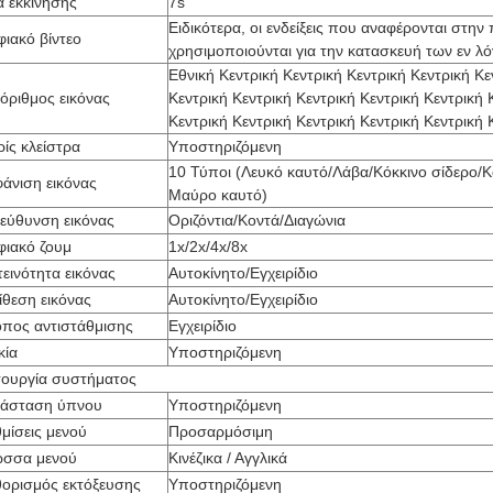
 εκκίνησης
7s
Ειδικότερα, οι ενδείξεις που αναφέρονται στη
ιακό βίντεο
χρησιμοποιούνται για την κατασκευή των εν 
Εθνική Κεντρική Κεντρική Κεντρική Κεντρική Κε
όριθμος εικόνας
Κεντρική Κεντρική Κεντρική Κεντρική Κεντρική 
Κεντρική Κεντρική Κεντρική Κεντρική Κεντρική 
ίς κλείστρα
Υποστηριζόμενη
10 Τύποι (Λευκό καυτό/Λάβα/Κόκκινο σίδερο/Κα
άνιση εικόνας
Μαύρο καυτό)
εύθυνση εικόνας
Οριζόντια/Κοντά/Διαγώνια
ιακό ζουμ
1x/2x/4x/8x
εινότητα εικόνας
Αυτοκίνητο/Εγχειρίδιο
ίθεση εικόνας
Αυτοκίνητο/Εγχειρίδιο
πος αντιστάθμισης
Εγχειρίδιο
κία
Υποστηριζόμενη
τουργία συστήματος
τάσταση ύπνου
Υποστηριζόμενη
μίσεις μενού
Προσαρμόσιμη
ώσσα μενού
Κινέζικα / Αγγλικά
ορισμός εκτόξευσης
Υποστηριζόμενη