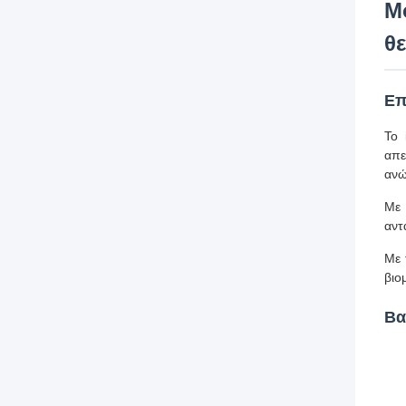
Μ
θ
Επ
Το 
απε
ανώ
Με 
αντ
Με 
βιο
Βα