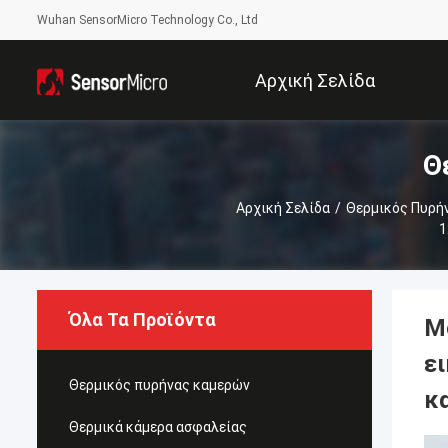
Wuhan SensorMicro Technology Co., Ltd
Αρχική Σελίδα
Θ
Αρχική Σελίδα
/
Θερμικός Πυρή
1
Όλα Τα Προϊόντα
Μ
ε
Θερμικός πυρήνας καμερών
κ
Θερμικά κάμερα ασφαλείας