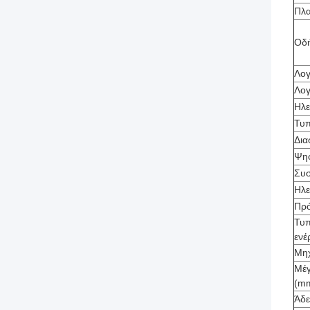
Πλα
Οδ
Λογ
Λογ
Ηλε
Τυπ
Δια
Ψηφ
Συσ
Ηλε
Πρό
Τυπ
ενέ
Μηχ
Μέγ
(m
Άδε