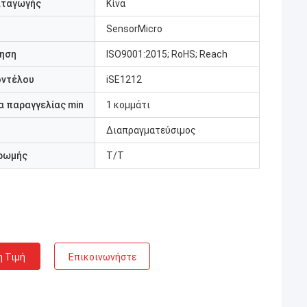
αταγωγής
Κίνα
SensorMicro
ηση
ISO9001:2015; RoHS; Reach
οντέλου
iSE1212
 παραγγελίας min
1 κομμάτι
Διαπραγματεύσιμος
ρωμής
T/T
η Τιμή
Επικοινωνήστε