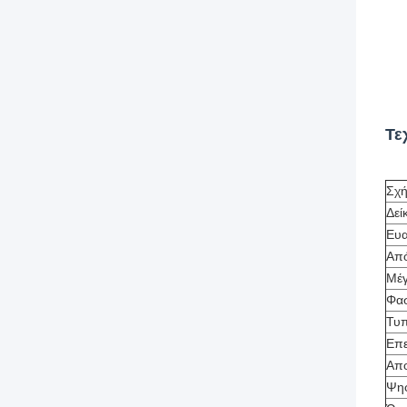
Τε
Σχ
Δεί
Ευα
Απ
Μέγ
Φασ
Τυ
Επε
Απο
Ψηφ