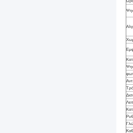
Ώρα
Ψηφ
Αλγ
Χωρ
Εμφ
Κατ
Ψηφ
φωτ
Αντ
Τρό
Δισ
Λει
Κα
Ρυθ
Γλ
Καθ