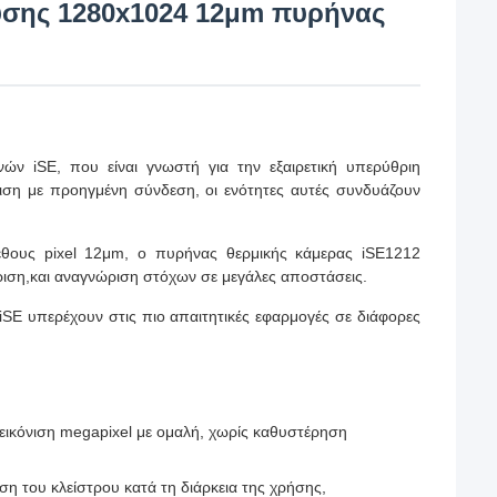
υσης 1280x1024 12μm πυρήνας
ών iSE, που είναι γνωστή για την εξαιρετική υπερύθριη
νιση με προηγμένη σύνδεση, οι ενότητες αυτές συνδυάζουν
θους pixel 12μm, ο πυρήνας θερμικής κάμερας iSE1212
ώριση,και αναγνώριση στόχων σε μεγάλες αποστάσεις.
iSE υπερέχουν στις πιο απαιτητικές εφαρμογές σε διάφορες
πεικόνιση megapixel με ομαλή, χωρίς καθυστέρηση
ση του κλείστρου κατά τη διάρκεια της χρήσης,