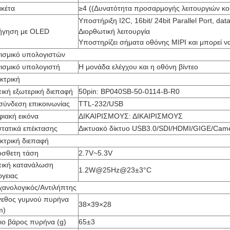
κέτα
≥4 ((Δυνατότητα προσαρμογής λειτουργιών κο
Υποστήριξη I2C, 16bit/ 24bit Parallel Port, d
ήγηση με OLED
Διορθωτική λειτουργία
Υποστηρίζει σήματα οθόνης MIPI και μπορεί 
ισμικό υπολογιστών
ισμικό υπολογιστή
Η μονάδα ελέγχου και η οθόνη βίντεο
κτρική
ική εξωτερική διεπαφή
50pin: BP040SB-50-0114-B-R0
σύνδεση επικοινωνίας
TTL-232/USB
ιακή εικόνα
ΔΙΚΑΙΡΙΣΜΟΥΣ: ΔΙΚΑΙΡΙΣΜΟΥΣ
τατικά επέκτασης
Δικτυακό δίκτυο USB3.0/SDI/HDMI/GIGE/Cam
κτρική διεπαφή
σθετη τάση
2.7V~5.3V
ική κατανάλωση
1.2W@25Hz@23±3°C
ργειας
ανολογικός/Αντιλήπτης
εθος γυμνού πυρήνα
38×39×28
m)
ιο βάρος πυρήνα (g)
65±3