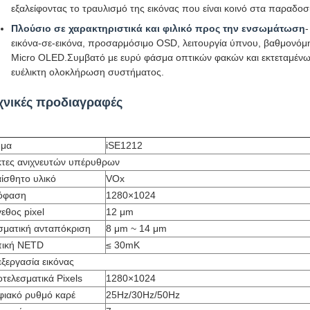
εξαλείφοντας το τραυλισμό της εικόνας που είναι κοινό στα παραδοσ
Πλούσιο σε χαρακτηριστικά και φιλικό προς την ενσωμάτωση
-
εικόνα-σε-εικόνα, προσαρμόσιμο OSD, λειτουργία ύπνου, βαθμονόμη
Micro OLED.Συμβατό με ευρύ φάσμα οπτικών φακών και εκτεταμένων
ευέλικτη ολοκλήρωση συστήματος.
χνικές προδιαγραφές
ήμα
iSE1212
κτες ανιχνευτών υπέρυθρων
ίσθητο υλικό
VOx
όφαση
1280×1024
εθος pixel
12 μm
ματική ανταπόκριση
8 μm ~ 14 μm
πική NETD
≤ 30mK
ξεργασία εικόνας
τελεσματικά Pixels
1280×1024
ιακό ρυθμό καρέ
25Hz/30Hz/50Hz