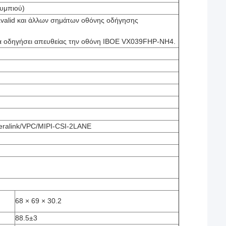
υμπιού)
atavalid και άλλων σημάτων οθόνης οδήγησης
να οδηγήσει απευθείας την οθόνη IBOE VX039FHP-NH4.
eralink/VPC/MIPI-CSI-2LANE
68 × 69 × 30.2
88.5±3