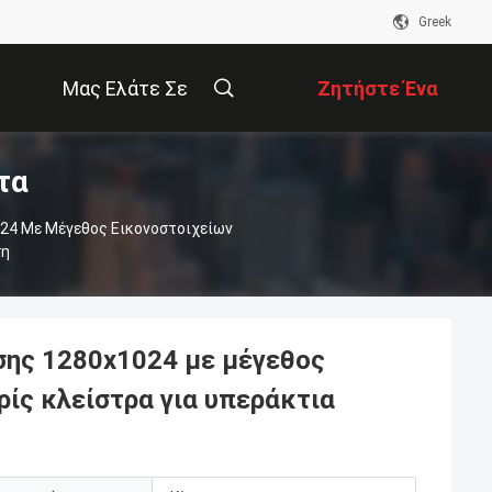
Greek
Μας Ελάτε Σε
Ζητήστε Ένα
τα
Επαφή Με
Απόσπασμα
24 Με Μέγεθος Εικονοστοιχείων
ση
σης 1280x1024 με μέγεθος
ρίς κλείστρα για υπεράκτια