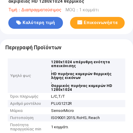
ακρίβειας HD 1280x1024 θερμικός
Τιμή：Διαπραγματεύσιμος
MOQ：1 κομμάτι
Καλύτερη τιμή
Επικοινωνήστε
Περιγραφή Προϊόντων
1280x1024 υπέρυθρη ενότητα
απεικόνισης
,
HD πυρήνας καμερών θερμικής
Υψηλό φως
λήψης εικόνων
,
Θερμικός πυρήνας καμερών HD
1280x1024
Όροι πληρωμής
L/C,T/T
Αριθμό μοντέλου
PLUG1212R
Μάρκα
SensorMicro
Πιστοποίηση
ISO9001:2015; RoHS; Reach
Ποσότητα
1 κομμάτι
παραγγελίας min