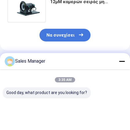
12μM καμερών σειράς μη
ψυχόμενος θερμικός για τον
έλεγχο ασφάλειας
Να συνεχίσει
Συνιστώμενα Προϊόντα
Sales Manager
3:35 AM
Good day, what product are you looking for?
Μη ψυγμένο πυρήνα
Βιομηχανικής
Μη ψυχόμενη
υπέρυθρης κάμερας
κλάσης 1280x1024
ενότητα καμε
1280x1024/12μm για
12μm Θερμική
LWIR θερμική 