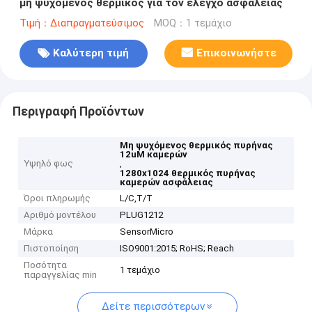
μη ψυχόμενος θερμικός για τον έλεγχο ασφάλειας
Τιμή：Διαπραγματεύσιμος
MOQ：1 τεμάχιο
Καλύτερη τιμή
Επικοινωνήστε
Περιγραφή Προϊόντων
Μη ψυχόμενος θερμικός πυρήνας
12uM καμερών
Υψηλό φως
,
1280x1024 θερμικός πυρήνας
καμερών ασφάλειας
Όροι πληρωμής
L/C,T/T
Αριθμό μοντέλου
PLUG1212
Μάρκα
SensorMicro
Πιστοποίηση
ISO9001:2015; RoHS; Reach
Ποσότητα
1 τεμάχιο
παραγγελίας min
Δείτε περισσότερων