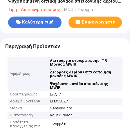
Ψυχοποιημένη οπτική μονάδα απεικόνισης αερίου
για ανίχνευση διαρροής αερίου
Τιμή：Διαπραγματεύσιμος
MOQ：1 κομμάτι
Καλύτερη τιμή
Επικοινωνήστε
Περιγραφή Προϊόντων
Λειτουργία ενσωμάτωσης ITR
Μονάδα MWIR
,
Διαρροές αερίου Οπτικοποίηση
Υψηλό φως
μονάδας MWIR
,
Ψυχόμενη μονάδα απεικόνισης
MWIR
Όροι πληρωμής
L/C,T/T
Αριθμό μοντέλου
LFM330Z7
Μάρκα
SensorMicro
Πιστοποίηση
RoHS; Reach
Ποσότητα
1 κομμάτι
παραγγελίας min