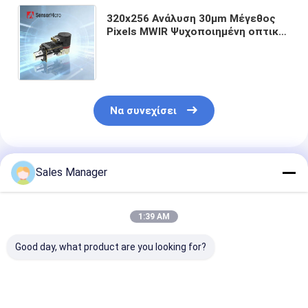
320x256 Ανάλυση 30μm Μέγεθος
Pixels MWIR Ψυχοποιημένη οπτική
μονάδα απεικόνισης αερίου για
ανίχνευση διαρροής αερίου
Να συνεχίσει
Συνιστώμενα Προϊόντα
Sales Manager
1:39 AM
Good day, what product are you looking for?
Ψυχροποιημένος
Μονάδα υπέρυθρης
Φωτογραφική