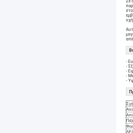
Σε 
παρ
στο
εμβ
οχή
Αυτ
μεγ
από
Β
- Ε
- Έ
- Ε
- Μ
- Υ
Π
Σχ
Από
Απ
Πιξ
Φασ
ΔΕ