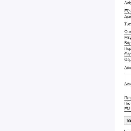
Ανί
Εξω
Διά
Τυπ
Φυσ
Μέγ
Βά
Περ
Θερ
Θέ
Δοκ
Δοκ
Πακ
Πισ
ΕΜ
Β