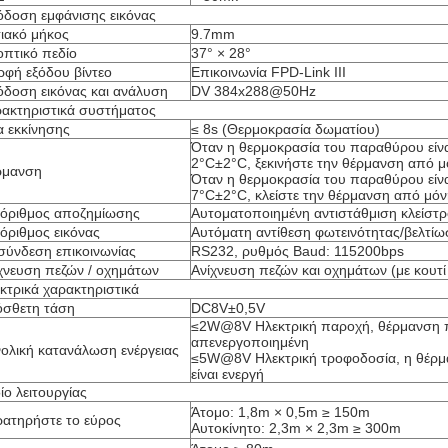
δοση εμφάνισης εικόνας
ιακό μήκος
9.7mm
οπτικό πεδίο
37° × 28°
φή εξόδου βίντεο
Επικοινωνία FPD-Link III
δοση εικόνας και ανάλυση
DV 384x288@50Hz
ακτηριστικά συστήματος
 εκκίνησης
≤ 8s (Θερμοκρασία δωματίου)
Όταν η θερμοκρασία του παραθύρου είν
2°C±2°C, ξεκινήστε την θέρμανση από μ
ρμανση
Όταν η θερμοκρασία του παραθύρου είν
7°C±2°C, κλείστε την θέρμανση από μόν
όριθμος αποζημίωσης
Αυτοματοποιημένη αντιστάθμιση κλείστ
όριθμος εικόνας
Αυτόματη αντίθεση φωτεινότητας/βελτίω
σύνδεση επικοινωνίας
RS232, ρυθμός Baud: 115200bps
χνευση πεζών / οχημάτων
Ανίχνευση πεζών και οχημάτων (με κουτί
κτρικά χαρακτηριστικά
σθετη τάση
DC8V±0,5V
≤2W@8V Ηλεκτρική παροχή, θέρμανση
απενεργοποιημένη
ολική κατανάλωση ενέργειας
≤5W@8V Ηλεκτρική τροφοδοσία, η θέρ
είναι ενεργή
ίο λειτουργίας
Άτομο: 1,8m × 0,5m ≥ 150m
ατηρήστε το εύρος
Αυτοκίνητο: 2,3m × 2,3m ≥ 300m