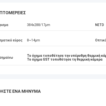
ΠΤΟΜΈΡΕΙΕΣ
φισμα
384x288/17μm
NETD
ματικό εύρος
8~14μm
Οπτικό
Το όχημα τοποθέτησε την υπέρυθρη θερμική κά
σημαίνω
Το όχημα GST τοποθέτησε τη θερμική κάμερα
ΉΣΤΕ ΈΝΑ ΜΉΝΥΜΑ