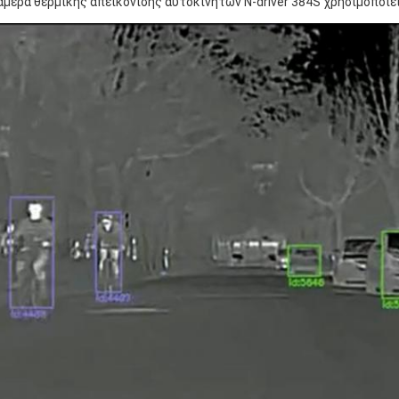
άμερα θερμικής απεικόνισης αυτοκινήτων N-driver 384S χρησιμοποι