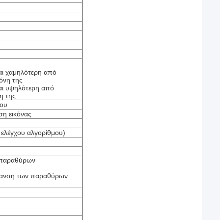
αι χαμηλότερη από
όνη της
αι υψηλότερη από
η της
ρου
ση εικόνας
 ελέγχου αλγορίθμου)
 παραθύρων
μανση των παραθύρων