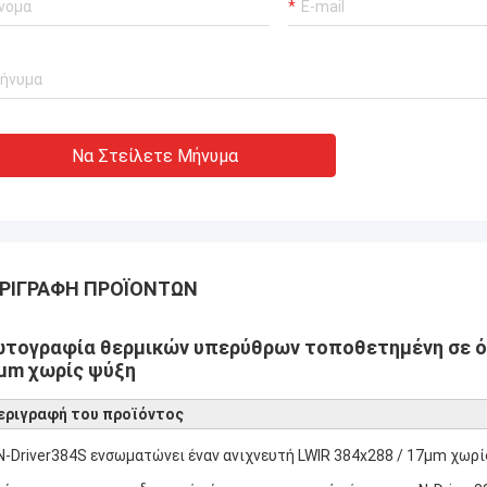
Να Στείλετε Μήνυμα
ΡΙΓΡΑΦΉ ΠΡΟΪΌΝΤΩΝ
τογραφία θερμικών υπερύθρων τοποθετημένη σε όχ
μm χωρίς ψύξη
εριγραφή του προϊόντος
N-Driver384S ενσωματώνει έναν ανιχνευτή LWIR 384x288 / 17μm χωρί