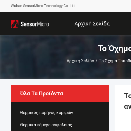
Wuhan SensorMicro Technology Co., Ltd
Αρχική Σελίδα
Το Όχημ
Αρχική Σελίδα
/
Το Όχημα Τοποθέ
Όλα Τα Προϊόντα
Τ
αν
Θερμικός πυρήνας καμερών
Θερμικά κάμερα ασφαλείας