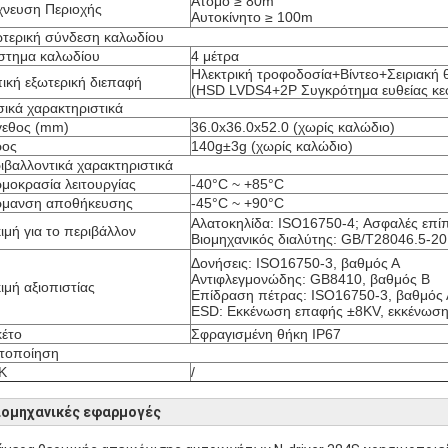
Άτομο ≥ 80m
χνευση Περιοχής
Αυτοκίνητο ≥ 100m
τερική σύνδεση καλωδίου
στημα καλωδίου
4 μέτρα
Ηλεκτρική τροφοδοσία+Βίντεο+Σειριακή
ική εξωτερική διεπαφή
(HSD LVDS4+2P Συγκρότημα ευθείας κε
ικά χαρακτηριστικά
εθος (mm)
36.0x36.0x52.0 (χωρίς καλώδιο)
ρος
140g±3g (χωρίς καλώδιο)
ιβαλλοντικά χαρακτηριστικά
μοκρασία λειτουργίας
-40°C ~ +85°C
ρμανση αποθήκευσης
-45°C ~ +90°C
Αλατοκηλίδα: ISO16750-4; Ασφαλές επί
ιμή για το περιβάλλον
Βιομηχανικός διαλύτης: GB/T28046.5-2
Δονήσεις: ISO16750-3, βαθμός Α
Αντιφλεγμονώδης: GB8410, βαθμός Β
ιμή αξιοπιστίας
Επίδραση πέτρας: ISO16750-3, βαθμός 
ESD: Εκκένωση επαφής ±8KV, εκκένωσ
έτο
Σφραγισμένη θήκη IP67
τοποίηση
Κ
/
ιομηχανικές εφαρμογές