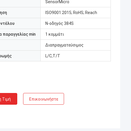
SensorMicro
ηση
ISO9001:2015; RoHS; Reach
οντέλου
Ν-οδηγός 384S
 παραγγελίας min
1 κομμάτι
Διαπραγματεύσιμος
ρωμής
L/C,T/T
η Τιμή
Επικοινωνήστε