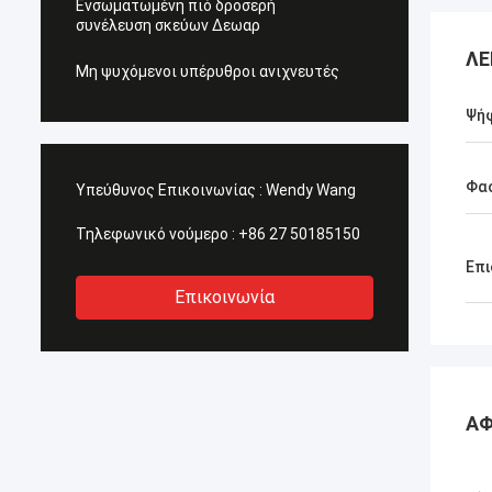
Ενσωματωμένη πιό δροσερή
συνέλευση σκεύων Δεωαρ
ΛΕ
Μη ψυχόμενοι υπέρυθροι ανιχνευτές
Ψή
Φασ
Υπεύθυνος Επικοινωνίας :
Wendy Wang
Τηλεφωνικό νούμερο :
+86 27 50185150
Επι
Επικοινωνία
ΑΦ