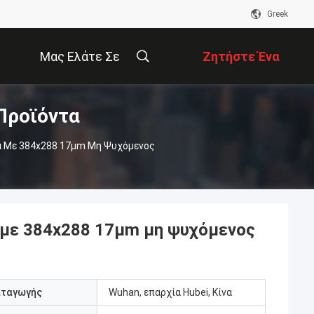
Greek
Μας Ελάτε Σε
Ζητήστε Ένα
Προϊόντα
Επαφή Με
Απόσπασμα
α Με 384x288 17μm Μη Ψυχόμενος
 με 384x288 17μm μη ψυχόμενος
αταγωγής
Wuhan, επαρχία Hubei, Κίνα