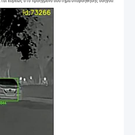
είται ευρέως στο προηγμένο σύστημα υποβοήθησης οδηγού.