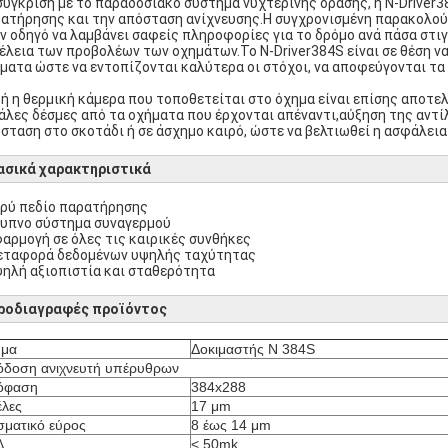
σύγκριση με το παραδοσιακό σύστημα νυχτερινής όρασης, η N-Driver
ατήρησης και την απόσταση ανίχνευσης.Η συγχρονισμένη παρακολού
ν οδηγό να λαμβάνει σαφείς πληροφορίες για το δρόμο ανά πάσα στι
έλεια των προβολέων των οχημάτων.Το N-Driver384S είναι σε θέση να
ματα ώστε να εντοπίζονται καλύτερα οι στόχοι, να αποφεύγονται τα
ή η θερμική κάμερα που τοποθετείται στο όχημα είναι επίσης αποτε
άλες δέσμες από τα οχήματα που έρχονται απέναντι,αύξηση της αντί
σταση στο σκοτάδι ή σε άσχημο καιρό, ώστε να βελτιωθεί η ασφάλεια 
ασικά χαρακτηριστικά
υρύ πεδίο παρατήρησης
ξυπνο σύστημα συναγερμού
φαρμογή σε όλες τις καιρικές συνθήκες
εταφορά δεδομένων υψηλής ταχύτητας
ψηλή αξιοπιστία και σταθερότητα
ροδιαγραφές προϊόντος
ήμα
Δοκιμαστής N 384S
δοση ανιχνευτή υπέρυθρων
όφαση
384x288
έλες
17 μm
ματικό εύρος
8 έως 14 μm
Δ
< 50mk