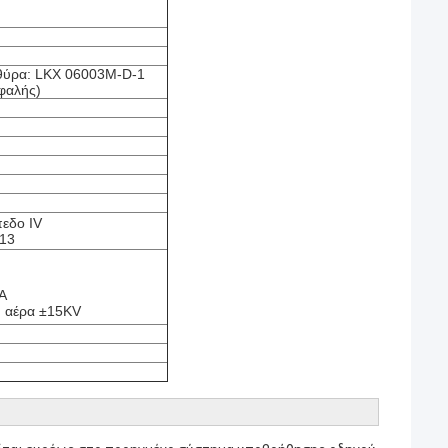
 θύρα: LKX 06003M-D-1
φαλής)
πεδο IV
013
Α
η αέρα ±15KV