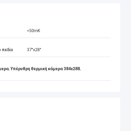
<50mK
 πεδίο
37°x28°
μερα
,
Υπέρυθρη θερμική κάμερα 384x288
,