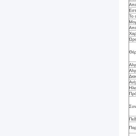
Από
Εστ
Το 
Μορ
Από
Χαρ
Ώρα
Θέ
Αλγ
Αλγ
Δια
Ανί
Ηλε
Πρό
Συν
Πεδ
Παρ