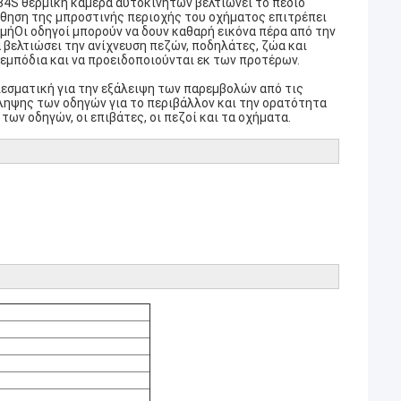
384S θερμική κάμερα αυτοκινήτων βελτιώνει το πεδίο
θηση της μπροστινής περιοχής του οχήματος επιτρέπει
γμήΟι οδηγοί μπορούν να δουν καθαρή εικόνα πέρα από την
 βελτιώσει την ανίχνευση πεζών, ποδηλάτες, ζώα και
 εμπόδια και να προειδοποιούνται εκ των προτέρων.
λεσματική για την εξάλειψη των παρεμβολών από τις
ληψης των οδηγών για το περιβάλλον και την ορατότητα
των οδηγών, οι επιβάτες, οι πεζοί και τα οχήματα.