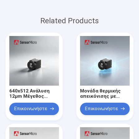
Related Products
640x512 Ανάλυση
Μονάδα θερμικής
12μm Μέγεθος
απεικόνισης με
εικονοστοιχείων
ανάλυση 640x512 με
≤25mK NETD Θερμική
εξαιρετικά χαμηλή
Επικοινωνήστε
Επικοινωνήστε
κάμερα πυρήνας για
κατανάλωση
την παρακολούθηση
ενέργειας και
της ασφάλειας
συμπαγές μέγεθος
για φορητές
συσκευές