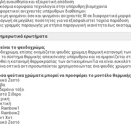
λή ευαισθησία και εξαιρετική απόδοση
κόσμια κορυφαία τεχνολογία στην υπέρυθρη βιομηχανία
φορετικοί ανιχνευτές υπέρυθρων διαθέσιμοι
ο μη ψυγμένοι όσο και ψυγμένοι ανιχνευτές IR σε διαφορετικά μορφότ
αγωγή σε μεγάλες ποσότητες για να εξασφαλιστεί ταχεία παράδοση
ις γραμμές παραγωγής με ετήσια παραγωγική ικανότητα έως εκατομμ
νημερωτικά ερωτήματα
 είναι το ψευδοχρώμα;
δοχρώμα, επίσης ονομάζεται ψευδές χρώμα,η θερμική κατανομή των 
 το σύστημα θερμικής απεικόνισης υπέρυθρου και να εμφανίζεται στ
θεί η κατανομή θερμοκρασίας των αντικειμένων.Για να είναι ευκολό
όνα οπτικά αντιπροσωπεύεται χρησιμοποιώντας ένα ψευδές χρώματ
σα ψεύτικα χρώματα μπορεί να προσφέρει το μοντέλο θερμικής
ευκό Ζεστό
άβα.
ιδερένιο τόξο.
εστό Σίδερο
τρική.
ρκτική
ο Rainbow1
ο Rainbow2
εντ Χοτ.
ευκό Ζεστό