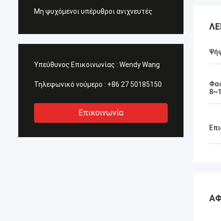
Μη ψυχόμενοι υπέρυθροι ανιχνευτές
ΛΕ
Ψή
Υπεύθυνος Επικοινωνίας :
Wendy Wang
Φασ
Τηλεφωνικό νούμερο :
+86 27 50185150
8~
Επικοινωνία
Επι
ΑΦ