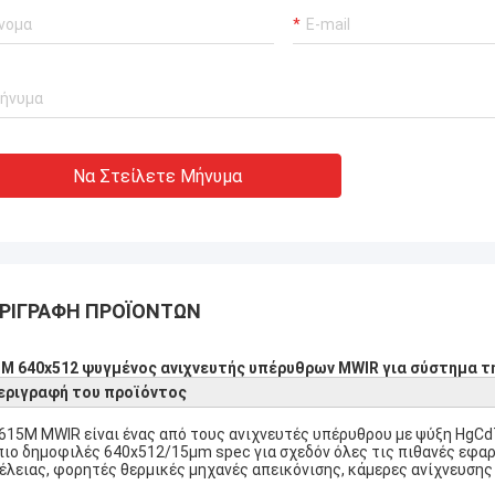
Να Στείλετε Μήνυμα
ΡΙΓΡΑΦΉ ΠΡΟΪΌΝΤΩΝ
M 640x512 ψυγμένος ανιχνευτής υπέρυθρων MWIR για σύστημα 
εριγραφή του προϊόντος
615M MWIR είναι ένας από τους ανιχνευτές υπέρυθρου με ψύξη HgCd
πιο δημοφιλές 640x512/15μm spec για σχεδόν όλες τις πιθανές εφ
έλειας, φορητές θερμικές μηχανές απεικόνισης, κάμερες ανίχνευσης