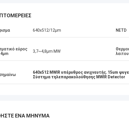
ΠΤΟΜΈΡΕΙΕΣ
φισμα
640x512/12μm
NETD
ματικό εύρος
Θερμο
3,7~4,8μm MW
14μm
λειτου
640x512 MWIR υπέρυθρος ανιχνευτής
,
15um ψυγε
σημαίνω
Σύστημα τηλεπαρακολούθησης MWIR Detector
ΉΣΤΕ ΈΝΑ ΜΉΝΥΜΑ