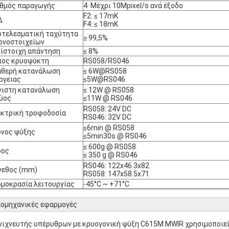
ιθμός παραγωγής
4· Μέχρι 10Mpixel/s ανά έξοδο
F2: ≤ 17mK
Δ
F4: ≤ 18mK
τελεσματική ταχύτητα
≥ 99,5%
ονοστοιχείων
ίστοιχη απάντηση
≤ 8%
πος κρυοψύκτη
RS058/RS046
αθερή κατανάλωση
≤ 6W@RS058
ργειας
≤5W@RS046
γιστη κατανάλωση
≤ 12W @ RS058
ύος
≤11W @ RS046
RS058: 24V DC
κτρική τροφοδοσία
RS046: 32V DC
≤6min @ RS058
νος ψύξης
≤5min30s @ RS046
≤ 600g @ RS058
ρος
≤ 350 g @ RS046
RS046: 122x46.3x82
γεθος (mm)
RS058: 147x58.5x71
μοκρασία λειτουργίας
-45°C ~ +71°C
ιομηχανικές εφαρμογές
νιχνευτής υπέρυθρων με κρυογονική ψύξη C615M MWIR χρησιμοποιεί