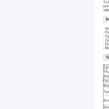
Το 
ενσ
tak
Β
- Α
- Π
- Υ
- Σ
- Ε
- Μ
Π
Σχ
Υλι
Απ
Πιξ
Φασ
Τρό
Δυ
Δυν