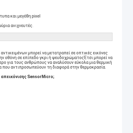
υπα και μεγέθη pixel
ύρια ανιχνευτές.
αντικειμένων μπορεί να μετατραπεί σε οπτικές εικόνες
ην οθόνη σε επίπεδο γκρι ή ψευδοχρώματοςΈτσι μπορεί να
τερο για τους ανθρώπους να αναλύσουν εύκολα μια θερμική
α που αντιπροσωπεύουν τη διαφορά στην θερμοκρασία.
 απεικόνισης SensorMicro;