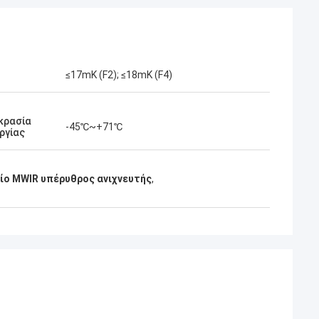
≤17mK (F2); ≤18mK (F4)
κρασία
-45℃~+71℃
ργίας
ίο MWIR υπέρυθρος ανιχνευτής
,