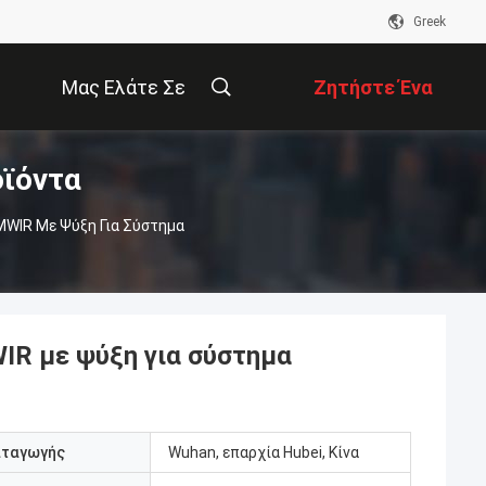
Greek
Μας Ελάτε Σε
Ζητήστε Ένα
οϊόντα
Επαφή Με
Απόσπασμα
WIR Με Ψύξη Για Σύστημα
IR με ψύξη για σύστημα
αταγωγής
Wuhan, επαρχία Hubei, Κίνα