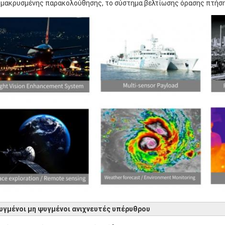
μακρυσμένης παρακολούθησης, το σύστημα βελτίωσης όρασης πτήση
υγμένοι μη ψυγμένοι ανιχνευτές υπέρυθρου