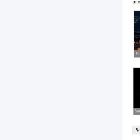
απο
Ψ