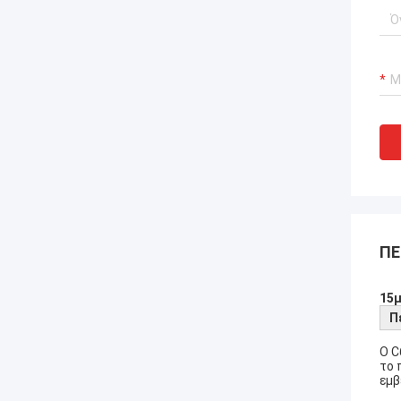
ΠΕ
15μ
Π
Ο C
το 
εμβ