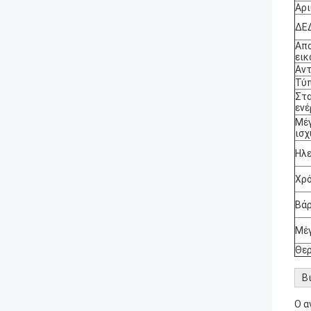
Αρ
ΔΕ
Απο
εικ
Αντ
Τύ
Στ
ενέ
Μέ
ισχ
Ηλε
Χρό
Βά
Μέ
Θερ
Β
Ο α