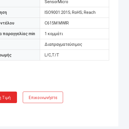
SensorMicro
ηση
ISO9001:2015; RoHS; Reach
οντέλου
C615M MWIR
 παραγγελίας min
1 κομμάτι
Διαπραγματεύσιμος
ρωμής
L/C,T/T
η Τιμή
Επικοινωνήστε