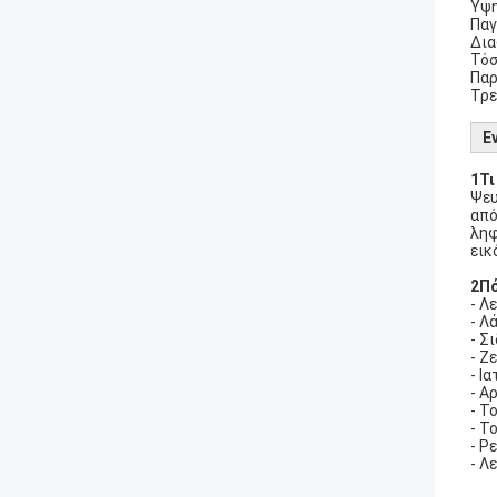
Υψη
Παγ
Δια
Τόσ
Παρ
Τρε
Ε
1Τι
Ψευ
από
ληφ
εικ
2Πό
- Λ
- Λ
- Σ
- Ζ
- Ια
- Α
- Τ
- Τ
- Ρ
- Λ