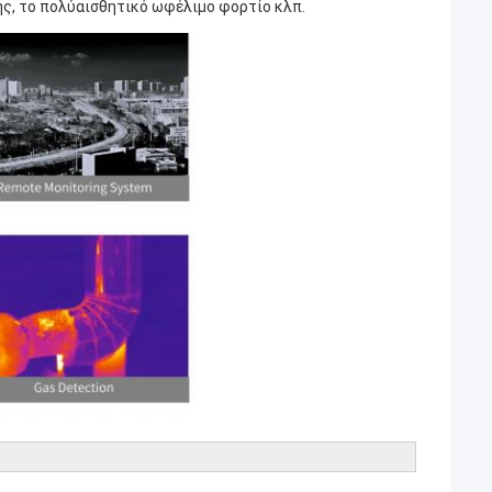
ς, το πολύαισθητικό ωφέλιμο φορτίο κλπ.