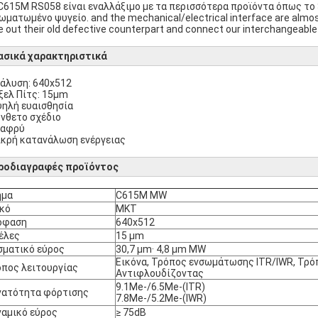
C615M RS058 είναι εναλλάξιμο με τα περισσότερα προϊόντα όπως το 
ωματωμένο ψυγείο. and the mechanical/electrical interface are almos
e out their old defective counterpart and connect our interchangeable 
ασικά χαρακτηριστικά
νάλυση: 640x512
ίξελ Πίτς: 15μm
ψηλή ευαισθησία
ύνθετο σχέδιο
λαφρύ
ικρή κατανάλωση ενέργειας
ροδιαγραφές προϊόντος
ήμα
C615M MW
κό
ΜΚΤ
όφαση
640x512
έλες
15 μm
ματικό εύρος
30,7 μm· 4,8 μm MW
Εικόνα, Τρόπος ενσωμάτωσης ITR/IWR, Τρό
πος λειτουργίας
Αντιφλουδίζοντας
9.1Me-/6.5Me-(ITR)
νατότητα φόρτισης
7.8Me-/5.2Me-(IWR)
αμικό εύρος
≥ 75dB